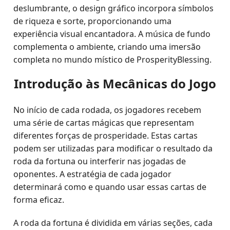
deslumbrante, o design gráfico incorpora símbolos
de riqueza e sorte, proporcionando uma
experiência visual encantadora. A música de fundo
complementa o ambiente, criando uma imersão
completa no mundo místico de ProsperityBlessing.
Introdução às Mecânicas do Jogo
No início de cada rodada, os jogadores recebem
uma série de cartas mágicas que representam
diferentes forças de prosperidade. Estas cartas
podem ser utilizadas para modificar o resultado da
roda da fortuna ou interferir nas jogadas de
oponentes. A estratégia de cada jogador
determinará como e quando usar essas cartas de
forma eficaz.
A roda da fortuna é dividida em várias seções, cada