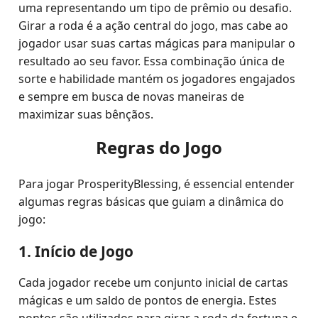
uma representando um tipo de prêmio ou desafio.
Girar a roda é a ação central do jogo, mas cabe ao
jogador usar suas cartas mágicas para manipular o
resultado ao seu favor. Essa combinação única de
sorte e habilidade mantém os jogadores engajados
e sempre em busca de novas maneiras de
maximizar suas bênçãos.
Regras do Jogo
Para jogar ProsperityBlessing, é essencial entender
algumas regras básicas que guiam a dinâmica do
jogo:
1. Início de Jogo
Cada jogador recebe um conjunto inicial de cartas
mágicas e um saldo de pontos de energia. Estes