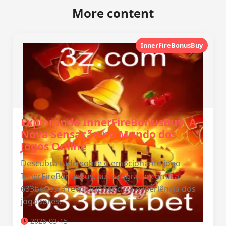
More content
InnerFireBonusBuy
Explorando InnerFireBonusBuy: A
Nova Sensação no Mundo dos
Jogos Online
Descubra tudo sobre o emocionante jogo
InnerFireBonusBuy, suas regras e como a
633bet está revolucionando a experiência dos
jogadores.
2026-03-15