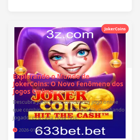
JokerCoins
Explorando o Mundo de
JokerCoins: O Novo Fenômeno dos
Jogos Online
Descubra JokerCoins, o inovador jogo online
que combina aventura e estratégia, desafiando
jogadores a cada nova fase.
2026-01-28