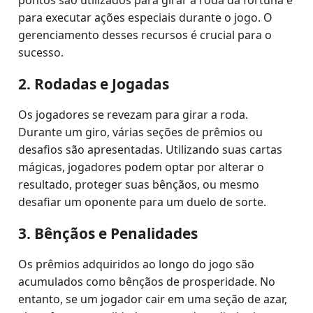
pontos são utilizados para girar a roda da fortuna e
para executar ações especiais durante o jogo. O
gerenciamento desses recursos é crucial para o
sucesso.
2. Rodadas e Jogadas
Os jogadores se revezam para girar a roda.
Durante um giro, várias seções de prêmios ou
desafios são apresentadas. Utilizando suas cartas
mágicas, jogadores podem optar por alterar o
resultado, proteger suas bênçãos, ou mesmo
desafiar um oponente para um duelo de sorte.
3. Bênçãos e Penalidades
Os prêmios adquiridos ao longo do jogo são
acumulados como bênçãos de prosperidade. No
entanto, se um jogador cair em uma seção de azar,