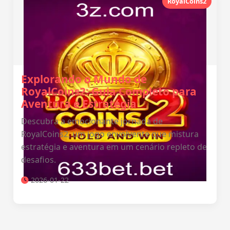
RoyalCoins2
Explorando o Mundo de
RoyalCoins2: Guia Completo para
Aventura e Estratégia
Descubra a emocionante jornada de
RoyalCoins2, um jogo envolvente que mistura
estratégia e aventura em um cenário repleto de
desafios.
2026-01-22