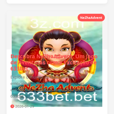
NeZhaAdvent
Descubra NeZhaAdvent: Um Jogo
de Aventuras com a Excitação de
633bet
Explore o mundo de NeZhaAdvent, um
emocionante jogo focado em desafios,
estratégias, e apostas inspiradas no popular
633bet.
2026-01-29