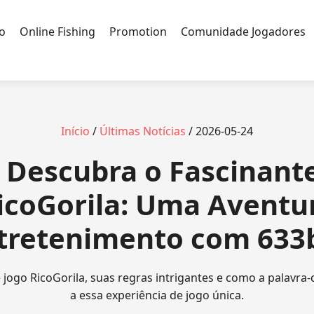
Bo
Online Fishing
Promotion
Comunidade Jogadores
Início
/
Últimas Notícias
/ 2026-05-24
- Descubra o Fascinan
icoGorila: Uma Aventu
tretenimento com 633
jogo RicoGorila, suas regras intrigantes e como a palavra-
a essa experiência de jogo única.