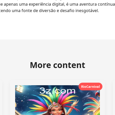
ue apenas uma experiência digital, é uma aventura contínua
endo uma fonte de diversão e desafio inesgotável.
More content
RioCarnival