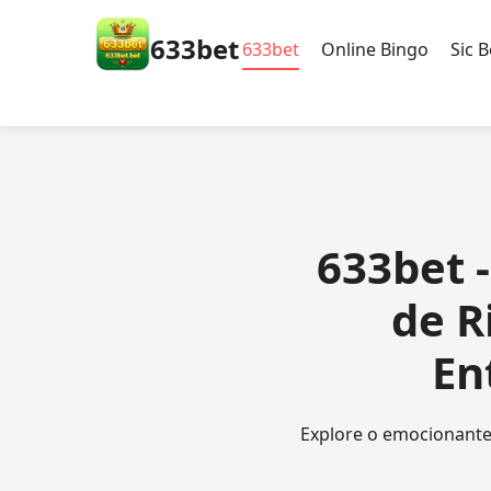
633bet
633bet
Online Bingo
Sic 
633bet 
de R
En
Explore o emocionante 