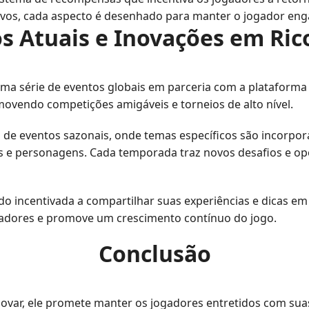
vos, cada aspecto é desenhado para manter o jogador eng
s Atuais e Inovações em Ric
ma série de eventos globais em parceria com a plataform
ovendo competições amigáveis e torneios de alto nível.
o de eventos sazonais, onde temas específicos são incorpo
as e personagens. Cada temporada traz novos desafios e opo
do incentivada a compartilhar suas experiências e dicas em
gadores e promove um crescimento contínuo do jogo.
Conclusão
novar, ele promete manter os jogadores entretidos com suas