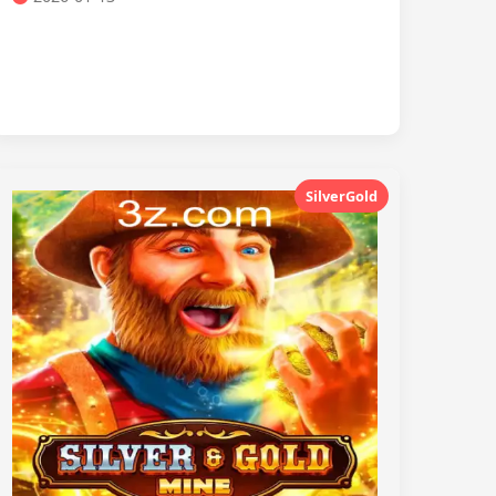
SilverGold