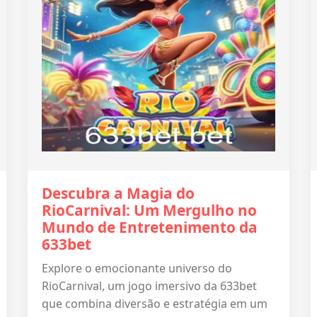
Descubra a Magia do
RioCarnival: Um Mergulho no
Mundo de Entretenimento da
633bet
Explore o emocionante universo do
RioCarnival, um jogo imersivo da 633bet
que combina diversão e estratégia em um