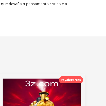
 que desafia o pensamento crítico e a
royalexpress