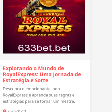
Explorando o Mundo de
RoyalExpress: Uma Jornada de
Estratégia e Sorte
Descubra o emocionante jogo
RoyalExpress e aprenda suas regras e
estratégias para se tornar um mestre.
2026-01-13