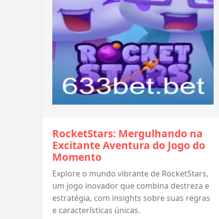
RocketStars: Mergulhando na
Excitante Aventura do Jogo do
Momento
Explore o mundo vibrante de RocketStars,
um jogo inovador que combina destreza e
estratégia, com insights sobre suas regras
e características únicas.