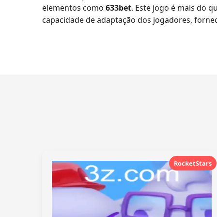
elementos como
633bet
. Este jogo é mais do q
capacidade de adaptação dos jogadores, fornec
RocketStars