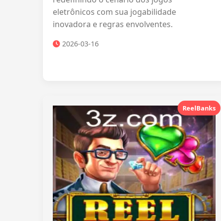
eletrônicos com sua jogabilidade
inovadora e regras envolventes.
2026-03-16
ReelBanks