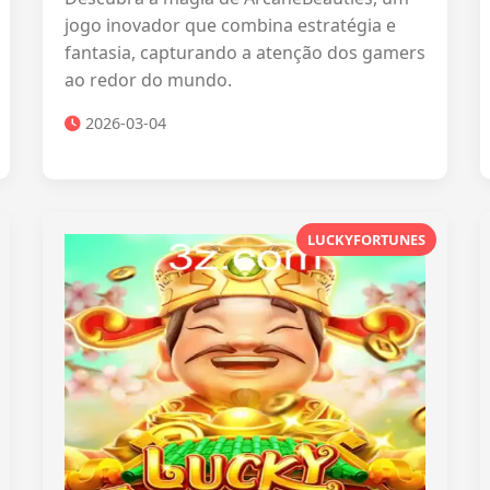
jogo inovador que combina estratégia e
fantasia, capturando a atenção dos gamers
ao redor do mundo.
2026-03-04
LUCKYFORTUNES