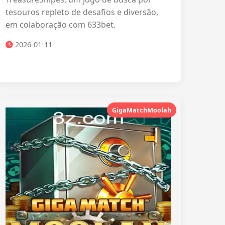
tesouros repleto de desafios e diversão,
em colaboração com 633bet.
2026-01-11
GigaMatchMoolah