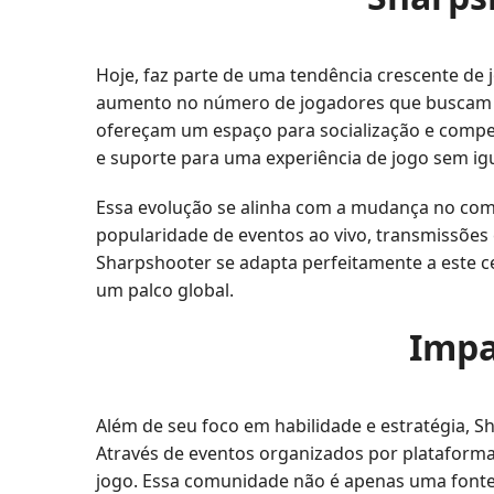
Hoje, faz parte de uma tendência crescente d
aumento no número de jogadores que buscam 
ofereçam um espaço para socialização e compe
e suporte para uma experiência de jogo sem igu
Essa evolução se alinha com a mudança no com
popularidade de eventos ao vivo, transmissõ
Sharpshooter se adapta perfeitamente a este c
um palco global.
Impa
Além de seu foco em habilidade e estratégia,
Através de eventos organizados por plataforma
jogo. Essa comunidade não é apenas uma fonte