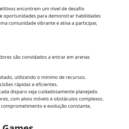
titivos encontrem um nível de desafio
e oportunidades para demonstrar habilidades
a comunidade vibrante e ativa a participar,
adores são convidados a entrar em arenas
itado, utilizando o mínimo de recursos.
isões rápidas e eficientes.
cada disparo seja cuidadosamente planejado.
ores, com alvos móveis e obstáculos complexos.
u comprometimento e evolução constante,
s Games