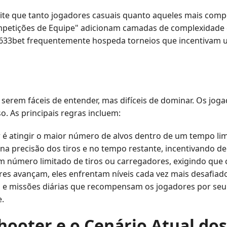
te que tanto jogadores casuais quanto aqueles mais compe
mpetições de Equipe" adicionam camadas de complexidade 
33bet frequentemente hospeda torneios que incentivam um
serem fáceis de entender, mas difíceis de dominar. Os jog
o. As principais regras incluem:
 é atingir o maior número de alvos dentro de um tempo lim
a precisão dos tiros e no tempo restante, incentivando dec
número limitado de tiros ou carregadores, exigindo que 
es avançam, eles enfrentam níveis cada vez mais desafiad
s e missões diárias que recompensam os jogadores por se
e.
hooter e o Cenário Atual do