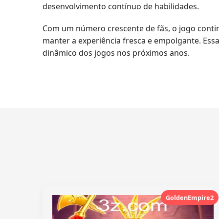
desenvolvimento contínuo de habilidades.
Com um número crescente de fãs, o jogo conti
manter a experiência fresca e empolgante. Es
dinâmico dos jogos nos próximos anos.
GoldenEmpire2