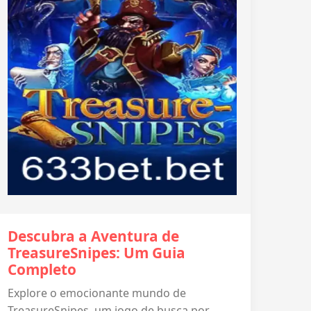
Descubra a Aventura de
TreasureSnipes: Um Guia
Completo
Explore o emocionante mundo de
TreasureSnipes, um jogo de busca por