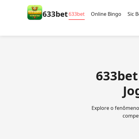
633bet
633bet
Online Bingo
Sic 
633bet
Jo
Explore o fenômeno
compet