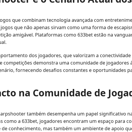
e jogos que combinam tecnologia avançada com entretenim
jogos que não apenas sirvam como uma forma de escapism
tição amigável. Plataformas como 633bet estão na vanguar
al.
portamento dos jogadores, que valorizam a conectividade 
es e competições demonstra uma comunidade de jogadores 
enário, fornecendo desafios constantes e oportunidades 
cto na Comunidade de Joga
 Sharpshooter também desempenha um papel significativo n
s como a 633bet, jogadores encontram um espaço para comp
 de conhecimento, mas também um ambiente de apoio que 