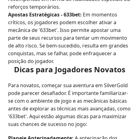
reforços temporários.
Apostas Estratégicas - 633bet:
Em momentos
críticos, os jogadores podem escolher ativar a
mecânica de '633bet'. Isso permite apostar uma
parte de seus recursos para tentar um movimento
de alto risco. Se bem-sucedido, resulta em grandes
conquistas, mas se falhar, pode enfraquecer a
posição do jogador.
Dicas para Jogadores Novatos
Para novatos, começar sua aventura em SilverGold
pode parecer desafiador. É importante familiarizar-
se com o ambiente de jogo e as mecânicas básicas
antes de explorar as técnicas mais avançadas, como
'633bet'. Aqui estão algumas dicas para maximizar
suas chances de sucesso no jogo:
Planeje Antecipadamente:
A antecipação dos