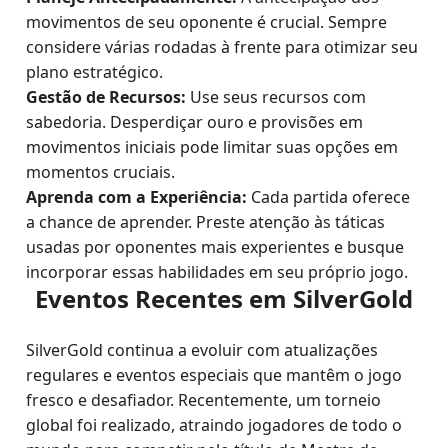
movimentos de seu oponente é crucial. Sempre
considere várias rodadas à frente para otimizar seu
plano estratégico.
Gestão de Recursos:
Use seus recursos com
sabedoria. Desperdiçar ouro e provisões em
movimentos iniciais pode limitar suas opções em
momentos cruciais.
Aprenda com a Experiência:
Cada partida oferece
a chance de aprender. Preste atenção às táticas
usadas por oponentes mais experientes e busque
incorporar essas habilidades em seu próprio jogo.
Eventos Recentes em SilverGold
SilverGold continua a evoluir com atualizações
regulares e eventos especiais que mantêm o jogo
fresco e desafiador. Recentemente, um torneio
global foi realizado, atraindo jogadores de todo o