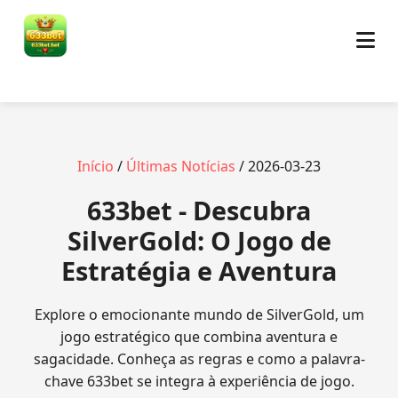
Início
/
Últimas Notícias
/ 2026-03-23
633bet - Descubra
SilverGold: O Jogo de
Estratégia e Aventura
Explore o emocionante mundo de SilverGold, um
jogo estratégico que combina aventura e
sagacidade. Conheça as regras e como a palavra-
chave 633bet se integra à experiência de jogo.