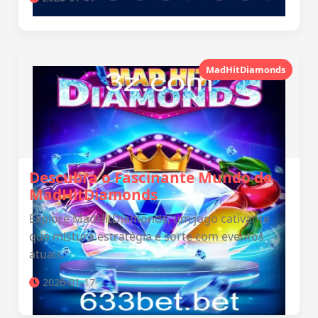
MadHitDiamonds
Descubra o Fascinante Mundo de
MadHitDiamonds
Explore MadHitDiamonds, um jogo cativante
que mistura estratégia e sorte com eventos
atuais.
2026-01-17