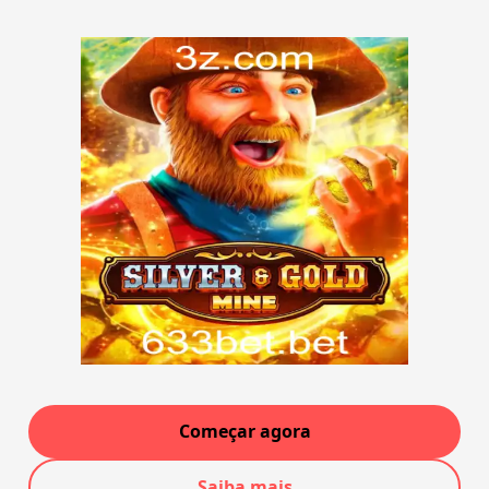
Começar agora
Saiba mais