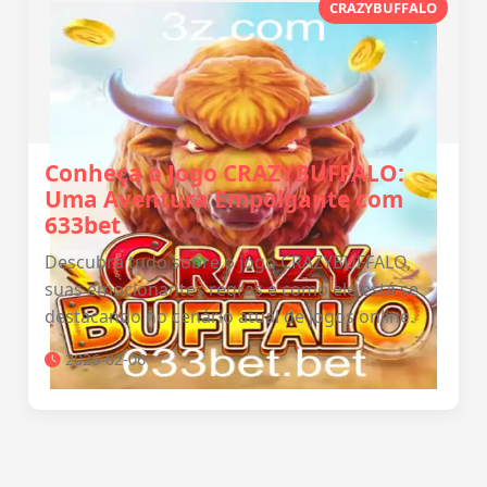
CRAZYBUFFALO
Conheça o Jogo CRAZYBUFFALO:
Uma Aventura Empolgante com
633bet
Descubra tudo sobre o jogo CRAZYBUFFALO,
suas emocionantes regras e como ele está se
destacando no cenário atual de jogos online.
2026-02-06