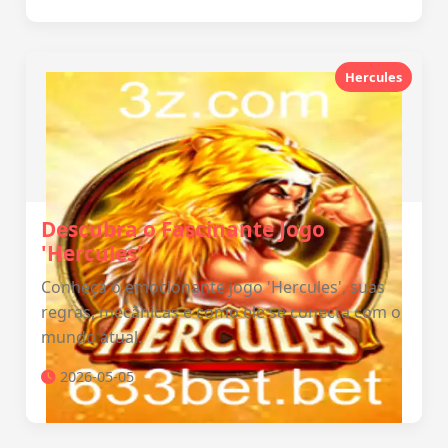
Hercules
Descubra o Fascinante Jogo
'Hercules'
Conheça o emocionante jogo 'Hercules', suas
regras, mecânicas e como ele se conecta com o
mundo atual.
2026-05-05