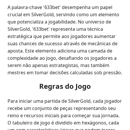
A palavra-chave '633bet' desempenha um papel
crucial em SilverGold, servindo como um elemento
que potencializa a jogabilidade. No universo de
SilverGold, '633bet' representa uma técnica
estratégica que permite aos jogadores aumentar
suas chances de sucesso através de mecânicas de
aposta. Este elemento adiciona uma camada de
complexidade ao jogo, desafiando os jogadores a
serem não apenas estrategistas, mas também
mestres em tomar decisões calculadas sob pressão.
Regras do Jogo
Para iniciar uma partida de SilverGold, cada jogador
recebe um conjunto de peças representando seu
reino e recursos iniciais para começar sua jornada.
O tabuleiro de jogo é dividido em hexágonos, cada