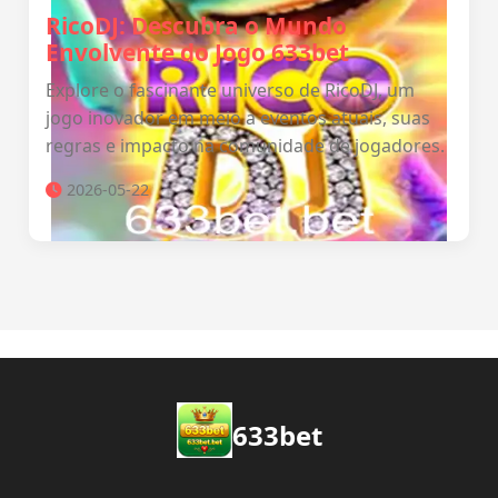
RicoDJ: Descubra o Mundo
Envolvente do Jogo 633bet
Explore o fascinante universo de RicoDJ, um
jogo inovador em meio a eventos atuais, suas
regras e impacto na comunidade de jogadores.
2026-05-22
633bet