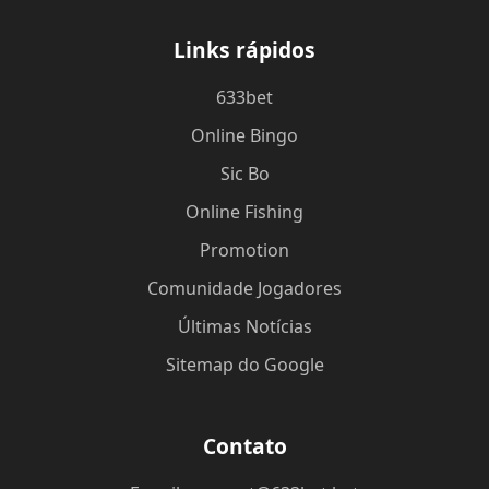
Links rápidos
633bet
Online Bingo
Sic Bo
Online Fishing
Promotion
Comunidade Jogadores
Últimas Notícias
Sitemap do Google
Contato