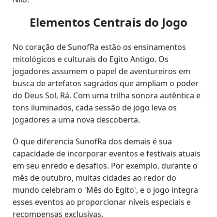
Elementos Centrais do Jogo
No coração de SunofRa estão os ensinamentos
mitológicos e culturais do Egito Antigo. Os
jogadores assumem o papel de aventureiros em
busca de artefatos sagrados que ampliam o poder
do Deus Sol, Rá. Com uma trilha sonora autêntica e
tons iluminados, cada sessão de jogo leva os
jogadores a uma nova descoberta.
O que diferencia SunofRa dos demais é sua
capacidade de incorporar eventos e festivais atuais
em seu enredo e desafios. Por exemplo, durante o
mês de outubro, muitas cidades ao redor do
mundo celebram o 'Mês do Egito', e o jogo integra
esses eventos ao proporcionar níveis especiais e
recompensas exclusivas.