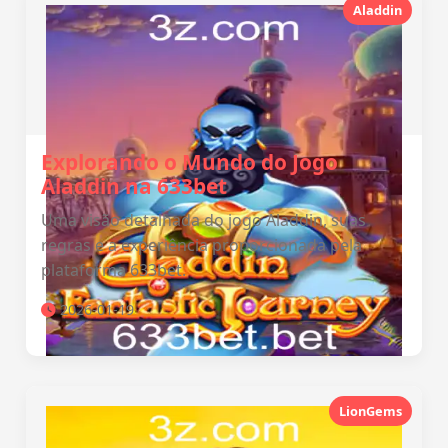
Aladdin
Explorando o Mundo do Jogo
Aladdin na 633bet
Uma visão detalhada do jogo Aladdin, suas
regras e a experiência proporcionada pela
plataforma 633bet.
2026-01-19
LionGems