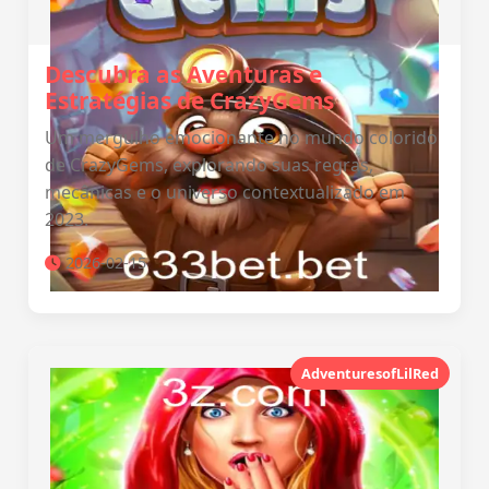
Descubra as Aventuras e
Estratégias de CrazyGems
Um mergulho emocionante no mundo colorido
de CrazyGems, explorando suas regras,
mecânicas e o universo contextualizado em
2023.
2026-02-15
AdventuresofLilRed