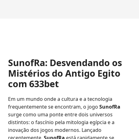
SunofRa: Desvendando os
Mistérios do Antigo Egito
com 633bet
Em um mundo onde a cultura e a tecnologia
frequentemente se encontram, o jogo
SunofRa
surge como uma ponte entre dois universos
distintos: o fascínio pela mitologia egípcia e a
inovação dos jogos modernos. Lançado
recentemente,
SunofRa
está rapidamente se