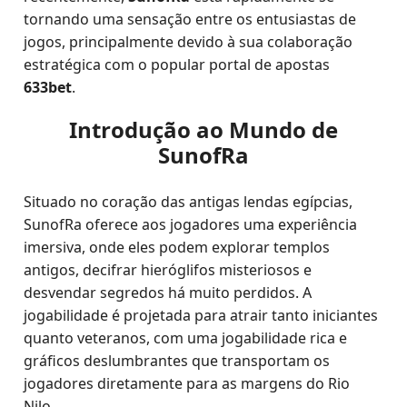
tornando uma sensação entre os entusiastas de
jogos, principalmente devido à sua colaboração
estratégica com o popular portal de apostas
633bet
.
Introdução ao Mundo de
SunofRa
Situado no coração das antigas lendas egípcias,
SunofRa oferece aos jogadores uma experiência
imersiva, onde eles podem explorar templos
antigos, decifrar hieróglifos misteriosos e
desvendar segredos há muito perdidos. A
jogabilidade é projetada para atrair tanto iniciantes
quanto veteranos, com uma jogabilidade rica e
gráficos deslumbrantes que transportam os
jogadores diretamente para as margens do Rio
Nilo.