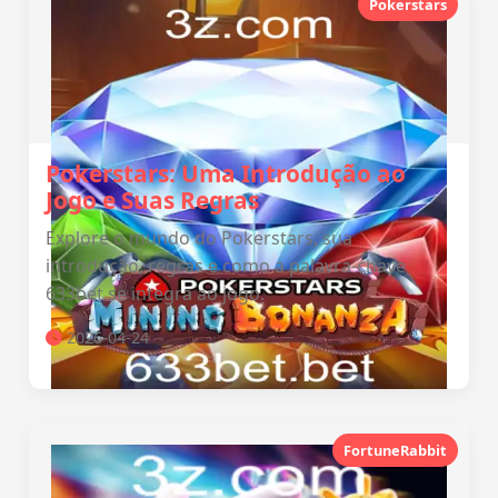
Pokerstars
Pokerstars: Uma Introdução ao
Jogo e Suas Regras
Explore o mundo do Pokerstars, sua
introdução, regras e como a palavra-chave
633bet se integra ao jogo.
2026-04-24
FortuneRabbit