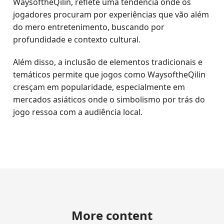
WaysoftheQilin, reflete uma tendência onde os
jogadores procuram por experiências que vão além
do mero entretenimento, buscando por
profundidade e contexto cultural.
Além disso, a inclusão de elementos tradicionais e
temáticos permite que jogos como WaysoftheQilin
cresçam em popularidade, especialmente em
mercados asiáticos onde o simbolismo por trás do
jogo ressoa com a audiência local.
More content