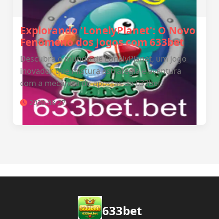
Explorando 'LonelyPlanet': O Novo
Fenômeno dos Jogos com 633bet
Descubra o mundo de LonelyPlanet, um jogo
inovador que mistura estratégia e aventura
com a mecânica de apostas da 633bet.
2026-03-27
633bet