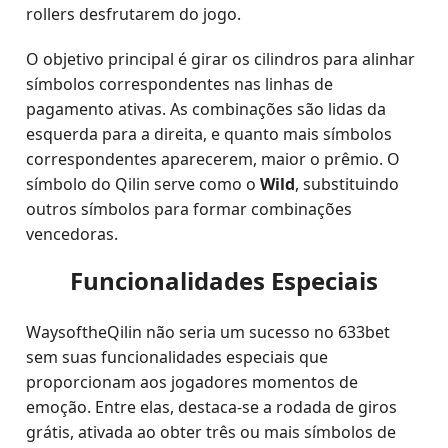
rollers desfrutarem do jogo.
O objetivo principal é girar os cilindros para alinhar
símbolos correspondentes nas linhas de
pagamento ativas. As combinações são lidas da
esquerda para a direita, e quanto mais símbolos
correspondentes aparecerem, maior o prêmio. O
símbolo do Qilin serve como o
Wild
, substituindo
outros símbolos para formar combinações
vencedoras.
Funcionalidades Especiais
WaysoftheQilin não seria um sucesso no 633bet
sem suas funcionalidades especiais que
proporcionam aos jogadores momentos de
emoção. Entre elas, destaca-se a rodada de giros
grátis, ativada ao obter três ou mais símbolos de