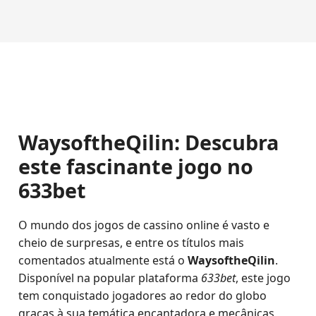
WaysoftheQilin: Descubra
este fascinante jogo no
633bet
O mundo dos jogos de cassino online é vasto e
cheio de surpresas, e entre os títulos mais
comentados atualmente está o
WaysoftheQilin
.
Disponível na popular plataforma
633bet
, este jogo
tem conquistado jogadores ao redor do globo
graças à sua temática encantadora e mecânicas