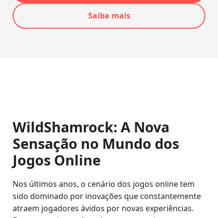
Saiba mais
WildShamrock: A Nova
Sensação no Mundo dos
Jogos Online
Nos últimos anos, o cenário dos jogos online tem
sido dominado por inovações que constantemente
atraem jogadores ávidos por novas experiências.