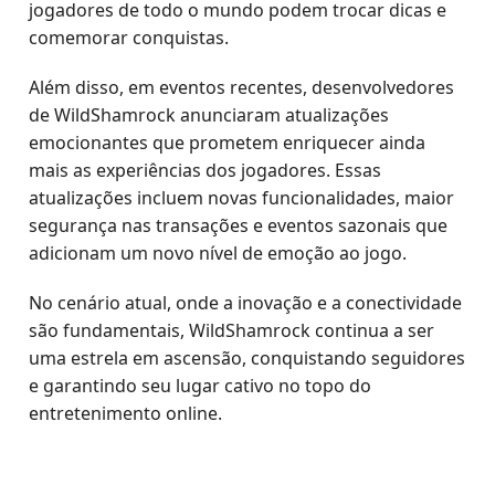
jogadores de todo o mundo podem trocar dicas e
comemorar conquistas.
Além disso, em eventos recentes, desenvolvedores
de WildShamrock anunciaram atualizações
emocionantes que prometem enriquecer ainda
mais as experiências dos jogadores. Essas
atualizações incluem novas funcionalidades, maior
segurança nas transações e eventos sazonais que
adicionam um novo nível de emoção ao jogo.
No cenário atual, onde a inovação e a conectividade
são fundamentais, WildShamrock continua a ser
uma estrela em ascensão, conquistando seguidores
e garantindo seu lugar cativo no topo do
entretenimento online.