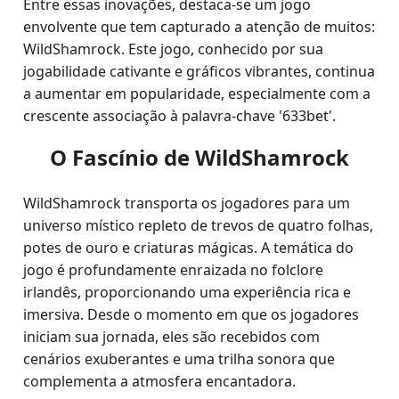
Entre essas inovações, destaca-se um jogo
envolvente que tem capturado a atenção de muitos:
WildShamrock. Este jogo, conhecido por sua
jogabilidade cativante e gráficos vibrantes, continua
a aumentar em popularidade, especialmente com a
crescente associação à palavra-chave '633bet'.
O Fascínio de WildShamrock
WildShamrock transporta os jogadores para um
universo místico repleto de trevos de quatro folhas,
potes de ouro e criaturas mágicas. A temática do
jogo é profundamente enraizada no folclore
irlandês, proporcionando uma experiência rica e
imersiva. Desde o momento em que os jogadores
iniciam sua jornada, eles são recebidos com
cenários exuberantes e uma trilha sonora que
complementa a atmosfera encantadora.