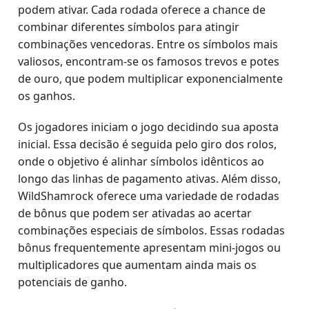
podem ativar. Cada rodada oferece a chance de
combinar diferentes símbolos para atingir
combinações vencedoras. Entre os símbolos mais
valiosos, encontram-se os famosos trevos e potes
de ouro, que podem multiplicar exponencialmente
os ganhos.
Os jogadores iniciam o jogo decidindo sua aposta
inicial. Essa decisão é seguida pelo giro dos rolos,
onde o objetivo é alinhar símbolos idênticos ao
longo das linhas de pagamento ativas. Além disso,
WildShamrock oferece uma variedade de rodadas
de bônus que podem ser ativadas ao acertar
combinações especiais de símbolos. Essas rodadas
bônus frequentemente apresentam mini-jogos ou
multiplicadores que aumentam ainda mais os
potenciais de ganho.