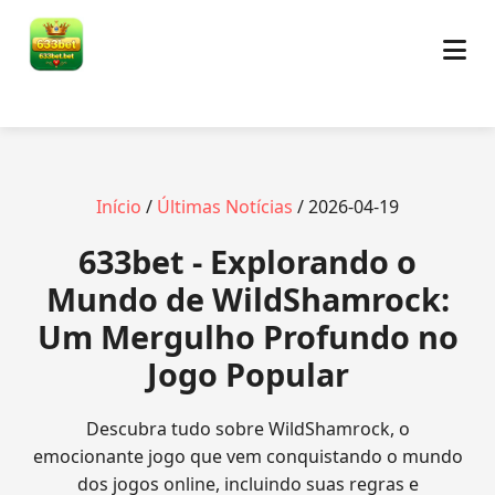
Início
/
Últimas Notícias
/ 2026-04-19
633bet - Explorando o
Mundo de WildShamrock:
Um Mergulho Profundo no
Jogo Popular
Descubra tudo sobre WildShamrock, o
emocionante jogo que vem conquistando o mundo
dos jogos online, incluindo suas regras e