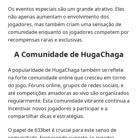
Os eventos especiais são um grande atrativo. Eles
não apenas aumentam o envolvimento dos
jogadores, mas também criam uma sensação de
comunidade enquanto os jogadores competem por
recompensas raras e exclusivas.
A Comunidade de HugaChaga
A popularidade de HugaChaga também se reflete
na forte comunidade online que cresceu em torno
do jogo. Fóruns online, grupos de redes sociais, e
até competições amadoras ao vivo são organizados
regularmente. Esta comunidade vibrante continua a
incentivar novos jogadores a participar e a
compartilhar dicas e estratégias.
O papel de 633bet é crucial para este senso de
comunidade. Fornecendo suporte ao jogador,