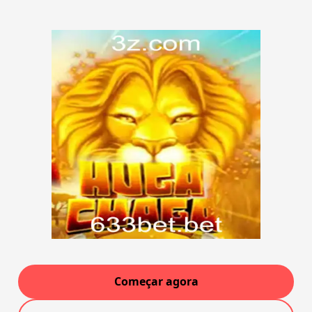
Começar agora