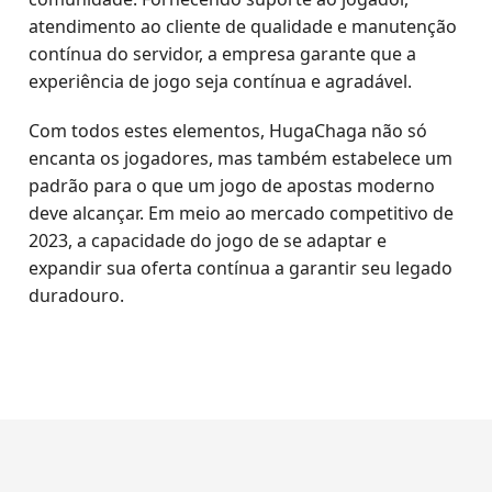
atendimento ao cliente de qualidade e manutenção
contínua do servidor, a empresa garante que a
experiência de jogo seja contínua e agradável.
Com todos estes elementos, HugaChaga não só
encanta os jogadores, mas também estabelece um
padrão para o que um jogo de apostas moderno
deve alcançar. Em meio ao mercado competitivo de
2023, a capacidade do jogo de se adaptar e
expandir sua oferta contínua a garantir seu legado
duradouro.