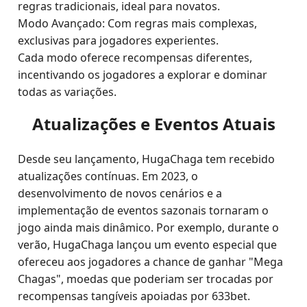
regras tradicionais, ideal para novatos.
Modo Avançado: Com regras mais complexas,
exclusivas para jogadores experientes.
Cada modo oferece recompensas diferentes,
incentivando os jogadores a explorar e dominar
todas as variações.
Atualizações e Eventos Atuais
Desde seu lançamento, HugaChaga tem recebido
atualizações contínuas. Em 2023, o
desenvolvimento de novos cenários e a
implementação de eventos sazonais tornaram o
jogo ainda mais dinâmico. Por exemplo, durante o
verão, HugaChaga lançou um evento especial que
ofereceu aos jogadores a chance de ganhar "Mega
Chagas", moedas que poderiam ser trocadas por
recompensas tangíveis apoiadas por 633bet.