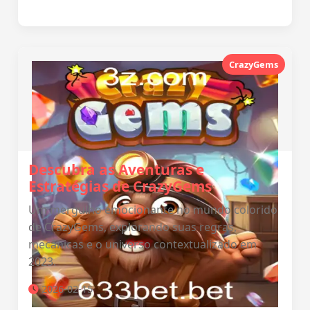
CrazyGems
Descubra as Aventuras e
Estratégias de CrazyGems
Um mergulho emocionante no mundo colorido
de CrazyGems, explorando suas regras,
mecânicas e o universo contextualizado em
2023.
2026-02-15