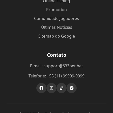
Online Fishing
Promotion
Comunidade Jogadores
Últimas Notícias
Sitemap do Google
Contato
E-mail: support@633bet.bet
Telefone: +55 (11) 99999-9999