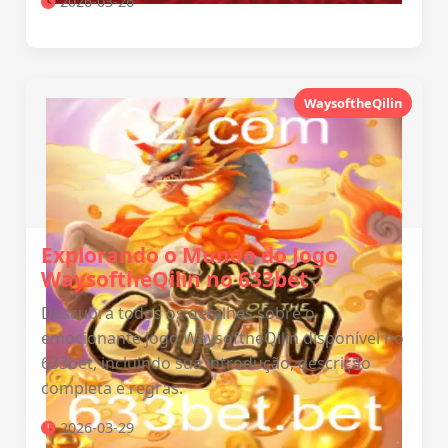
2026-03-26
WaysoftheQilin
Explorando o Mundo do Jogo
WaysoftheQilin no 633bet
Descubra todos os detalhes sobre o
emocionante jogo WaysoftheQilin disponível no
633bet, incluindo sua introdução, descrição
completa e regras.
2026-03-29