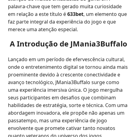
palavra-chave que tem gerado muita curiosidade
em relação a este título é
633bet
, um elemento que
faz parte integral da experiência do jogo e que
merece uma atenção especial.
A Introdução de JMania3Buffalo
Lançado em um período de efervescência cultural,
onde o entretenimento digital se tornou ainda mais
proeminente devido à crescente conectividade e
avanço tecnológico, JMania3Buffalo surge como
uma experiência imersiva única. O jogo mergulha
seus participantes em desafios que combinam
habilidades de estratégia, sorte e técnica. Com uma
abordagem inovadora, ele propõe não apenas um
passatempo, mas uma experiência de jogo
envolvente que promete cativar tanto novatos
quanto veteranos do universo dos jogos.