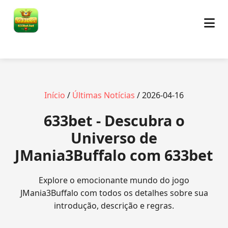
Início
/
Últimas Notícias
/ 2026-04-16
633bet - Descubra o
Universo de
JMania3Buffalo com 633bet
Explore o emocionante mundo do jogo
JMania3Buffalo com todos os detalhes sobre sua
introdução, descrição e regras.