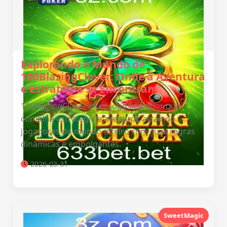
Explorando o Mundo de
100BlazingClover: Onde a Aventura
e Estratégia se Encontram
100BlazingClover é um jogo inovador que
combina estratégia e aventura, atraindo
jogadores do mundo inteiro com suas regras
dinâmicas e empolgantes.
2026-03-31
SweetMagic