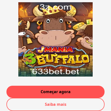
Começar agora
Saiba mais