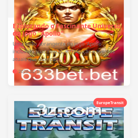
Explorando o Fascinante Universo
do Jogo "Apollo"
Uma visão abrangente do jogo 'Apollo',
incluindo suas regras, introdução e eventos
atuais que o cercam.
2026-02-11
EuropeTransit